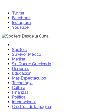
Skip
to
Twiiter
content
Facebook
Instagram
YouTube
Spoilers Desde la Cuna
Sitio con información sobre series, película, reality shows y
telenovelas
Spoilers
Survivor México
Merlina
Sin Querer Queriendo
Deportes
Educación
Más Espectáculos
Tecnología
Cultura
Finanzas
Política
Internacional
Créditos de la página