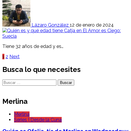
Lázaro González
12 de enero de 2024
Tiene 32 años de edad y es…
Paginación
1
2
Next
de
Busca lo que necesites
entradas
Buscar:
Merlina
Merlina
Series | Desde la Cuna