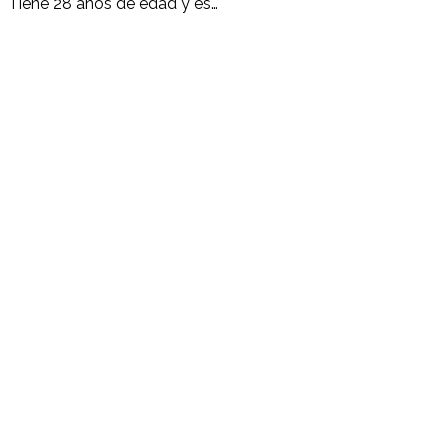
Tiene 28 años de edad y es…