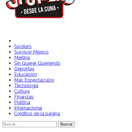
Spoilers Desde la Cuna
Sitio con información sobre series, película, reality shows y
telenovelas
Spoilers
Survivor México
Merlina
Sin Querer Queriendo
Deportes
Educación
Más Espectáculos
Tecnología
Cultura
Finanzas
Política
Internacional
Créditos de la página
Buscar: