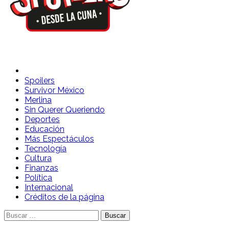
Spoilers Desde la Cuna
Sitio con información sobre series, película, reality shows y
telenovelas
Spoilers
Survivor México
Merlina
Sin Querer Queriendo
Deportes
Educación
Más Espectáculos
Tecnología
Cultura
Finanzas
Política
Internacional
Créditos de la página
Buscar: