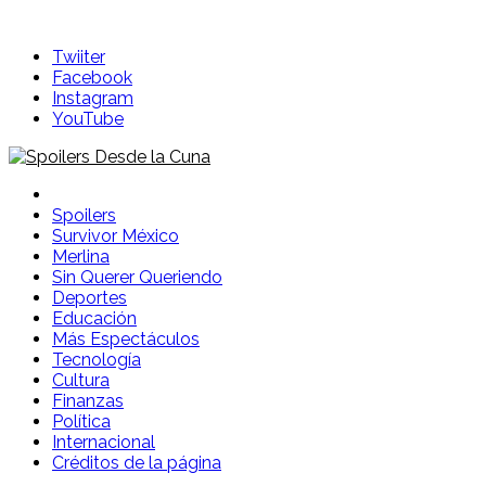
Skip
to
Twiiter
content
Facebook
Instagram
YouTube
Spoilers Desde la Cuna
Sitio con información sobre series, película, reality shows y
telenovelas
Spoilers
Survivor México
Merlina
Sin Querer Queriendo
Deportes
Educación
Más Espectáculos
Tecnología
Cultura
Finanzas
Política
Internacional
Créditos de la página