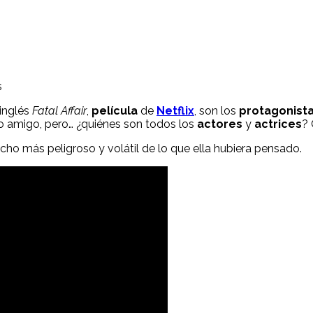
s
 inglés
Fatal Affair
,
película
de
Netflix
, son los
protagonist
o amigo, pero… ¿quiénes son todos los
actores
y
actrices
?
ho más peligroso y volátil de lo que ella hubiera pensado.