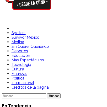
Spoilers Desde la Cuna
Sitio con información sobre series, película, reality shows y
Spoilers
Survivor México
Merlina
Sin Querer Queriendo
Deportes
Educación
Más Espectáculos
Tecnología
Cultura
Finanzas
Política
Internacional
Créditos de la página
Buscar:
En Tendencia