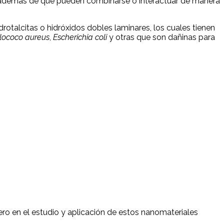
en, además de que pueden combinarse o interactuar de manera
drotalcitas o hidróxidos dobles laminares, los cuales tienen
ilococo aureus
,
Escherichia coli
y otras que son dañinas para
ero en el estudio y aplicación de estos nanomateriales