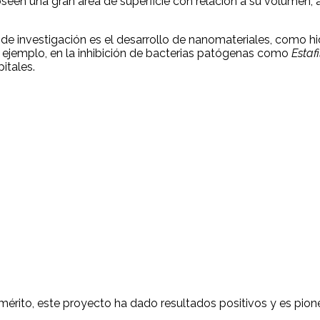
, poseen una gran área de superficie con relación a su volum
 de investigación es el desarrollo de nanomateriales, como hi
r ejemplo, en la inhibición de bacterias patógenas como
Estaf
itales.
 Emérito, este proyecto ha dado resultados positivos y es pion