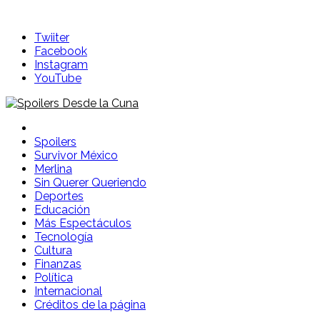
Skip
to
Twiiter
content
Facebook
Instagram
YouTube
Spoilers Desde la Cuna
Sitio con información sobre series, película, reality shows y
Spoilers
Survivor México
Merlina
Sin Querer Queriendo
Deportes
Educación
Más Espectáculos
Tecnología
Cultura
Finanzas
Política
Internacional
Créditos de la página