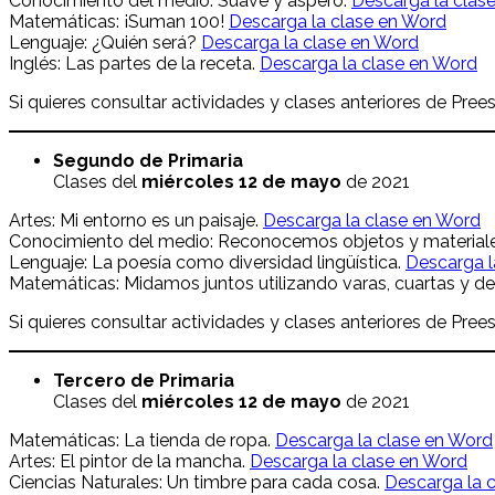
Conocimiento del medio: Suave y áspero.
Descarga la clas
Matemáticas: ¡Suman 100!
Descarga la clase en Word
Lenguaje: ¿Quién será?
Descarga la clase en Word
Inglés: Las partes de la receta.
Descarga la clase en Word
Si quieres consultar actividades y clases anteriores de Prees
Segundo de Primaria
Clases del
miércoles 12
de mayo
de 2021
Artes: Mi entorno es un paisaje.
Descarga la clase en Word
Conocimiento del medio: Reconocemos objetos y material
Lenguaje: La poesía como diversidad lingüística.
Descarga l
Matemáticas: Midamos juntos utilizando varas, cuartas y d
Si quieres consultar actividades y clases anteriores de Prees
Tercero de Primaria
Clases del
miércoles 12
de mayo
de 2021
Matemáticas: La tienda de ropa.
Descarga la clase en Word
Artes: El pintor de la mancha.
Descarga la clase en Word
Ciencias Naturales: Un timbre para cada cosa.
Descarga la 