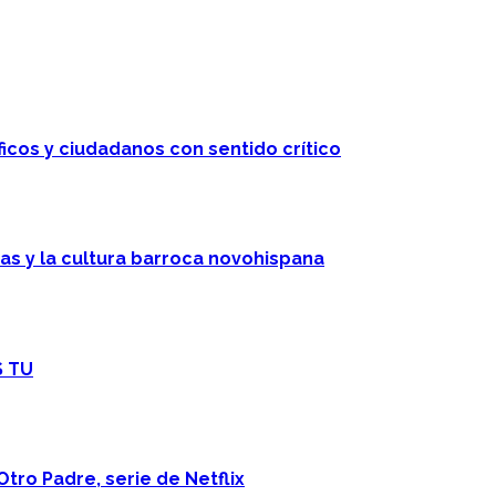
ficos y ciudadanos con sentido crítico
cas y la cultura barroca novohispana
S TU
Otro Padre, serie de Netflix