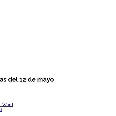
as del 12 de mayo
en Word
rd