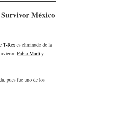
e
Survivor México
ue
T-Rex
es eliminado de la
stuvieron
Pablo Martí
y
da, pues fue uno de los