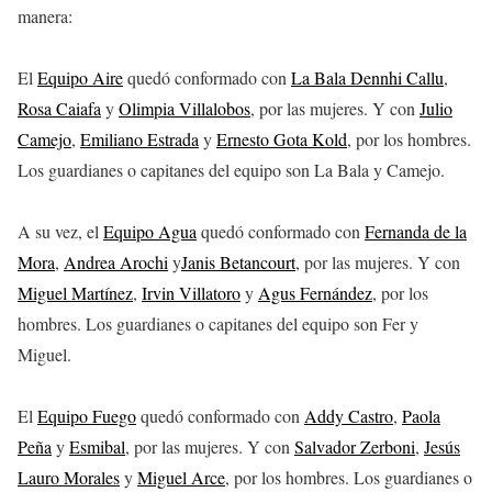
manera:
El
Equipo Aire
quedó conformado con
La Bala Dennhi Callu
,
Rosa Caiafa
y
Olimpia Villalobos
, por las mujeres. Y con
Julio
Camejo
,
Emiliano Estrada
y
Ernesto Gota Kold
, por los hombres.
Los guardianes o capitanes del equipo son La Bala y Camejo.
A su vez, el
Equipo Agua
quedó conformado con
Fernanda de la
Mora
,
Andrea Arochi
y
Janis Betancourt
, por las mujeres. Y con
Miguel Martínez
,
Irvin Villatoro
y
Agus Fernández
, por los
hombres. Los guardianes o capitanes del equipo son Fer y
Miguel.
El
Equipo Fuego
quedó conformado con
Addy Castro
,
Paola
Peña
y
Esmibal
, por las mujeres. Y con
Salvador Zerboni
,
Jesús
Lauro Morales
y
Miguel Arce
, por los hombres. Los guardianes o