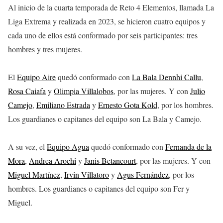
Al inicio de la cuarta temporada de Reto 4 Elementos, llamada La
Liga Extrema y realizada en 2023, se hicieron cuatro equipos y
cada uno de ellos está conformado por seis participantes: tres
hombres y tres mujeres.
El
Equipo Aire
quedó conformado con
La Bala Dennhi Callu
,
Rosa Caiafa
y
Olimpia Villalobos
, por las mujeres. Y con
Julio
Camejo
,
Emiliano Estrada
y
Ernesto Gota Kold
, por los hombres.
Los guardianes o capitanes del equipo son La Bala y Camejo.
A su vez, el
Equipo Agua
quedó conformado con
Fernanda de la
Mora
,
Andrea Arochi
y
Janis Betancourt
, por las mujeres. Y con
Miguel Martínez
,
Irvin Villatoro
y
Agus Fernández
, por los
hombres. Los guardianes o capitanes del equipo son Fer y
Miguel.