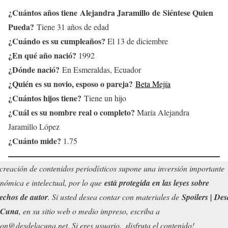
¿Cuántos años tiene
Alejandra Jaramillo
de
Siéntese Quien
Pueda
?
Tiene 31 años de edad
¿Cuándo es su cumpleaños?
El 13 de diciembre
¿En qué año nació?
1992
¿Dónde nació?
En Esmeraldas, Ecuador
¿Quién es su novio, esposo o pareja?
Beta Mejía
¿Cuántos hijos tiene?
Tiene un hijo
¿Cuál es su nombre real o completo?
María Alejandra
Jaramillo López
¿Cuánto mide?
1.75
creación de contenidos periodísticos supone una inversión importante
nómica e intelectual, por lo que
está protegida en las leyes sobre
echos de autor
. Si usted desea contar con materiales de
Spoilers | Des
 Cuna
, en su sitio web o medio impreso, escriba a
on@desdelacuna.net. Si eres usuario, ¡disfruta el contenido!