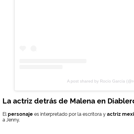
A post shared by Rocío García (@r
La actriz detrás de Malena en Diablero
El
personaje
es interpretado por la escritora y
actriz mex
a Jenny.