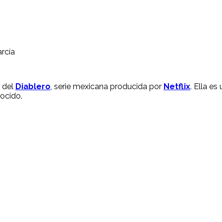
arcía
 del
Diablero
, serie mexicana producida por
Netflix
. Ella e
nocido.