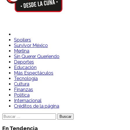
Spoilers Desde la Cuna
Sitio con información sobre series, película, reality shows y
Spoilers
Survivor México
Merlina
Sin Querer Queriendo
Deportes
Educación
Más Espectáculos
Tecnología
Cultura
Finanzas
Política
Internacional
Créditos de la página
Buscar:
En Tendencia