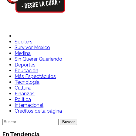
Spoilers Desde la Cuna
Sitio con información sobre series, película, reality shows y
Spoilers
Survivor México
Merlina
Sin Querer Queriendo
Deportes
Educación
Más Espectáculos
Tecnología
Cultura
Finanzas
Política
Internacional
Créditos de la página
Buscar:
En Tendencia