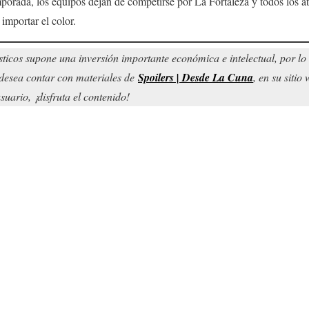
porada, los equipos dejan de competirse por La Fortaleza y todos los at
n importar el color.
sticos supone una inversión importante económica e intelectual, por l
d desea contar con materiales de
Spoilers | Desde La Cuna
, en su siti
uario, ¡disfruta el contenido!