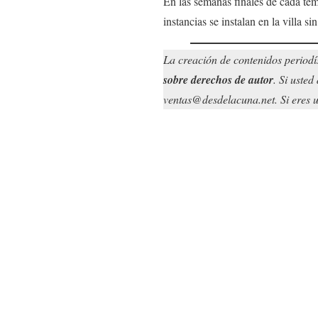
En las semanas finales de cada tem
instancias se instalan en la villa si
La creación de contenidos periodí
sobre derechos de autor
. Si uste
ventas@desdelacuna.net. Si eres us