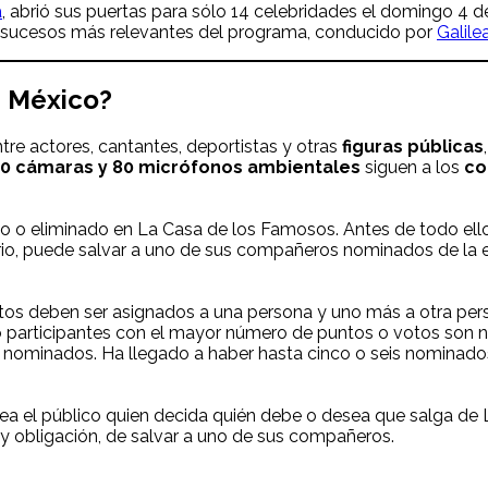
a
, abrió sus puertas para sólo 14 celebridades el domingo 4 d
los sucesos más relevantes del programa, conducido por
Galile
s México?
tre actores, cantantes, deportistas y otras
figuras públicas
0 cámaras y 80 micrófonos ambientales
siguen a los
co
eliminado en La Casa de los Famosos. Antes de todo ello, se 
rario, puede salvar a uno de sus compañeros nominados de la 
votos deben ser asignados a una persona y uno más a otra pe
o participantes con el mayor número de puntos o votos son n
nominados. Ha llegado a haber hasta cinco o seis nominados
a el público quien decida quién debe o desea que salga de L
io, y obligación, de salvar a uno de sus compañeros.