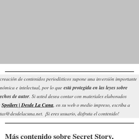
creación de contenidos periodísticos supone una inversión importante
nómica e intelectual, por lo que
está protegida en las leyes sobre
echos de autor
. Si usted desea contar con materiales elaborados
r
Spoilers | Desde La Cuna
, en su web o medio impreso, escriba a
tas@desdelacuna.net. ¡Si eres usuario, disfruta el contenido!
Más contenido sobre Secret Story,