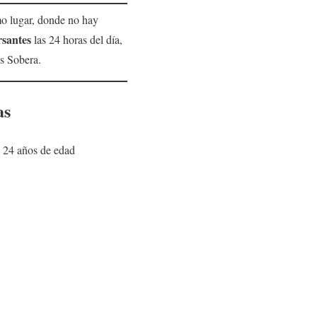
mo lugar, donde no hay
santes
las 24 horas del día,
os Sobera.
as
e 24 años de edad