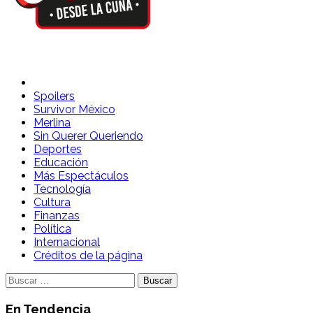
Spoilers Desde la Cuna
Sitio con información sobre series, película, reality shows y
Spoilers
Survivor México
Merlina
Sin Querer Queriendo
Deportes
Educación
Más Espectáculos
Tecnología
Cultura
Finanzas
Política
Internacional
Créditos de la página
Buscar:
En Tendencia