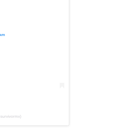
ram
@survivormx)