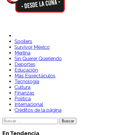
Spoilers Desde la Cuna
Sitio con información sobre series, película, reality shows y
Spoilers
Survivor México
Merlina
Sin Querer Queriendo
Deportes
Educación
Más Espectáculos
Tecnología
Cultura
Finanzas
Política
Internacional
Créditos de la página
Buscar:
En Tendencia