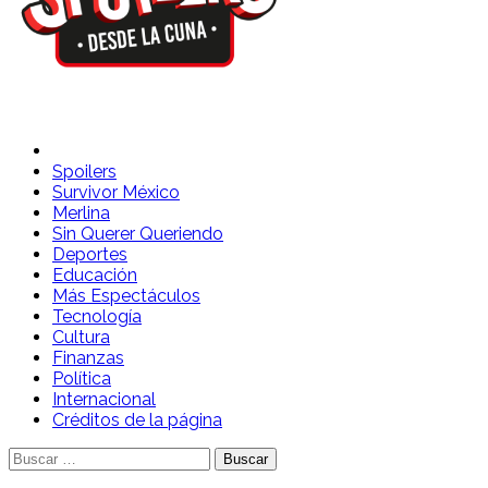
Spoilers Desde la Cuna
Sitio con información sobre series, película, reality shows y
telenovelas
Spoilers
Survivor México
Merlina
Sin Querer Queriendo
Deportes
Educación
Más Espectáculos
Tecnología
Cultura
Finanzas
Política
Internacional
Créditos de la página
Buscar: