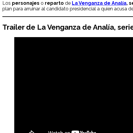
Los
personajes
o
reparto
de
La Venganza de Analía
, 
plan para arruinar al candidato presidencial a quien acusa
Trailer de La Venganza de Analía, ser