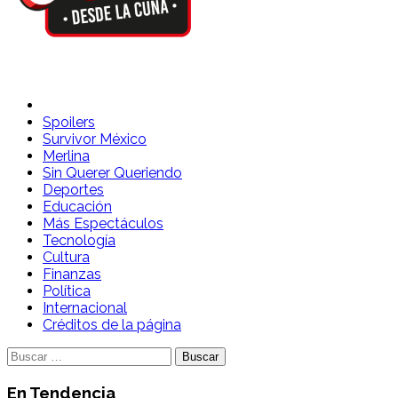
Spoilers Desde la Cuna
Sitio con información sobre series, película, reality shows y
Spoilers
Survivor México
Merlina
Sin Querer Queriendo
Deportes
Educación
Más Espectáculos
Tecnología
Cultura
Finanzas
Política
Internacional
Créditos de la página
Buscar:
En Tendencia