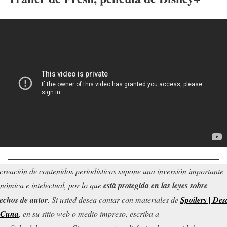
creación de contenidos periodísticos supone una inversión importante
nómica e intelectual, por lo que
está protegida en las leyes sobre
echos de autor
. Si usted desea contar con materiales de
Spoilers | Des
 Cuna
, en su sitio web o medio impreso, escriba a