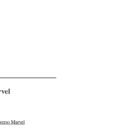
rvel
iverso Marvel