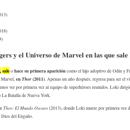
013)
018)
9)
gers y el Universo de Marvel en las que sale
,
sale
hace su primera aparición
o
como el hijo adoptivo de Odín y Fr
en
(2011)
 Marvel,
Thor
. Apenas un año después, regresa para ser el vi
os ver por primera vez al equipo de superhéroes reunidos. Loki dirigió 
o La Batalla de Nueva York.
en
Thor: El Mundo Oscuro
(2013), donde Loki muere por primera vez d
 Dios del Engaño.