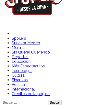
Spoilers Desde la Cuna
Sitio con información sobre series, película, reality shows y
telenovelas
Spoilers
Survivor México
Merlina
Sin Querer Queriendo
Deportes
Educación
Más Espectáculos
Tecnología
Cultura
Finanzas
Política
Internacional
Créditos de la página
Buscar: