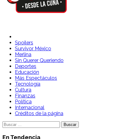
Spoilers Desde la Cuna
Sitio con información sobre series, película, reality shows y
Spoilers
Survivor México
Merlina
Sin Querer Queriendo
Deportes
Educación
Más Espectáculos
Tecnología
Cultura
Finanzas
Política
Internacional
Créditos de la página
Buscar:
En Tendencia