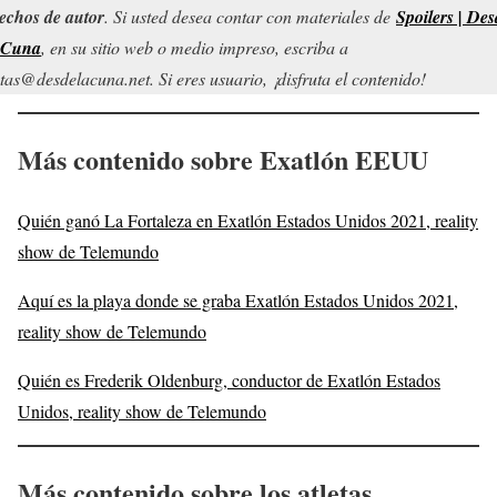
echos de autor
. Si usted desea contar con materiales de
Spoilers | Des
 Cuna
, en su sitio web o medio impreso, escriba a
tas@desdelacuna.net. Si eres usuario, ¡disfruta el contenido!
Más contenido
sobre
Exatlón EEUU
Quién ganó La Fortaleza en Exatlón Estados Unidos 2021, reality
show de Telemundo
Aquí es la playa donde se graba Exatlón Estados Unidos 2021,
reality show de Telemundo
Quién es Frederik Oldenburg, conductor de Exatlón Estados
Unidos, reality show de Telemundo
Más contenido sobre los atletas