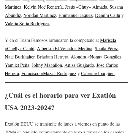
Martínez
,
Kelvin Noé Rentería
,
Jesús «Chuy» Almada
,
Susana
Abundiz
,
Yoridan Martínez
,
Emmanuel Jáquez
,
Dennhi Callu
y
Valeria Sofía Rodríguez
.
Y en el Team Famosos arrancaron la competencia:
Marisela
«Chelly» Cantú
,
Alberto «El Venado» Medina
,
Shaila Pérez
,
Nate Burkhalter
, Briadam Herrera,
Alondra «Nona» González
,
Yamilet Peña
,
Johny Magallón
,
Anisa Guajardo
,
José Carlos
Herrera
,
Francisco «Maza» Rodríguez
y
Caterine Ibargüen
.
¿Cuál es el horario para ver Exatlón
USA 2023-2024?
Exatlón EEUU se transmite de lunes a viernes en punto de las
7PM/6C. Síguelo completamente en vivo a través de los canales