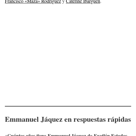
Francisco «Maza» Rodríguez
y
Caterine Ibargüen
.
Emmanuel Jáquez
en respuestas rápidas
¿Cuántos años tiene
Emmanuel Jáquez
de Exatlón Estados