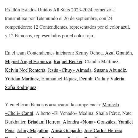
Exatlón Estados Unidos All Stars 2023-2024 comenzó a
transmitirse por Telemundo el 26 de septiembre, con 24
competidores: 12 Contendientes, representados por el color azul,
y 12 Famosos, representados por el color rojo.
En el team Contendientes iniciaron: Kenny Ochoa,
Azul Grantón
,
Miguel Ángel Espinoza
,
Raquel Becker
, Claudia Martínez,
Kelvin Noé Rentería
,
Jesús «Chuy» Almada
,
Susana Abundiz
,
Yoridan Martínez
, Emmanuel Jáquez,
Dennhi Callu
y
Valeria
Sofía Rodríguez
.
Y en el team Famosos arrancaron la competencia:
Marisela
«Cheli» Cantú
, Alberto «El Venado» Medina, Shaila Pérez, Nate
Burkhalter,
Briadam Herrera
,
Alondra «Nona» González
,
Yamilet
Peña
,
Johny Magallón
,
Anisa Guajardo
,
José Carlos Herrera
,