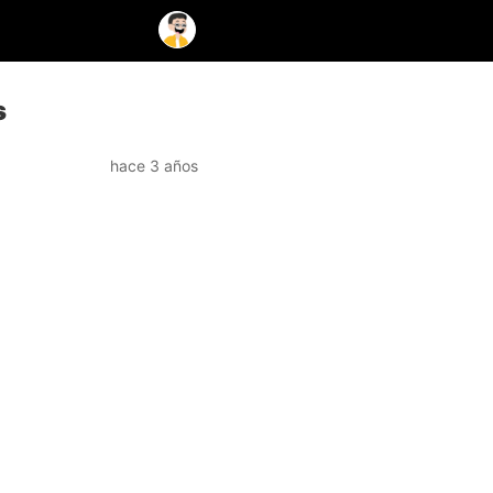
s
hace 3 años