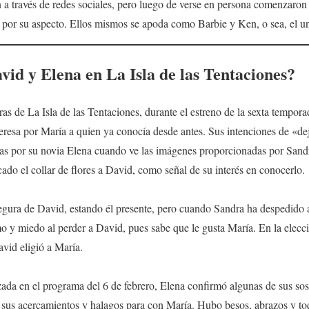
a través de redes sociales, pero luego de verse en persona comenzaron a
o por su aspecto. Ellos mismos se apoda como Barbie y Ken, o sea, el un
id y Elena en La Isla de las Tentaciones?
as de La Isla de las Tentaciones, durante el estreno de la sexta tempora
eresa por María a quien ya conocía desde antes. Sus intenciones de «dej
tas por su novia Elena cuando ve las imágenes proporcionadas por Sandr
cado el collar de flores a David, como señal de su interés en conocerlo.
segura de David, estando él presente, pero cuando Sandra ha despedido a
o y miedo al perder a David, pues sabe que le gusta María. En la elecci
vid eligió a María.
zada en el programa del 6 de febrero, Elena confirmó algunas de sus s
 sus acercamientos y halagos para con María. Hubo besos, abrazos y to