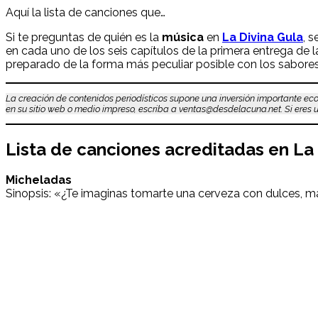
Aquí la lista de canciones que…
Si te preguntas de quién es la
música
en
La Divina Gula
, 
en cada uno de los seis capítulos de la primera entrega de l
preparado de la forma más peculiar posible con los sabores 
La creación de contenidos periodísticos supone una inversión importante eco
en su sitio web o medio impreso, escriba a ventas@desdelacuna.net. Si eres us
Lista de canciones acreditadas en
La 
Micheladas
Sinopsis: «¿Te imaginas tomarte una cerveza con dulces, ma