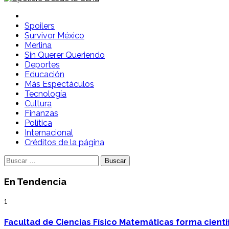
Spoilers Desde la Cuna
Sitio con información sobre series, película, reality shows y
Spoilers
Survivor México
Merlina
Sin Querer Queriendo
Deportes
Educación
Más Espectáculos
Tecnología
Cultura
Finanzas
Política
Internacional
Créditos de la página
Buscar:
En Tendencia
1
Facultad de Ciencias Físico Matemáticas forma cientí