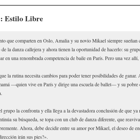
: Estilo Libre
to que comparten en Oslo, Amalia y su novio Mikael siempre sueñan co
 de la danza callejera y ahora tienen la oportunidad de hacerlo: su grup
par en una renombrada competencia de baile en París. Pero una vez allí,
que la rutina necesita cambios para poder tener posibilidades de ganar
 mamá —quien vive en París y dirige una escuela de ballet— y su pobr
a.
 grupo la confronta y ella llega a la devastadora conclusión de que ya no 
tinúa su búsqueda, se topa con un club de danza diferente, que reaviv
ibremente. Ahora, debe decidir entre su amor por Mikael, el deseo de e
irección irán sus pies?».