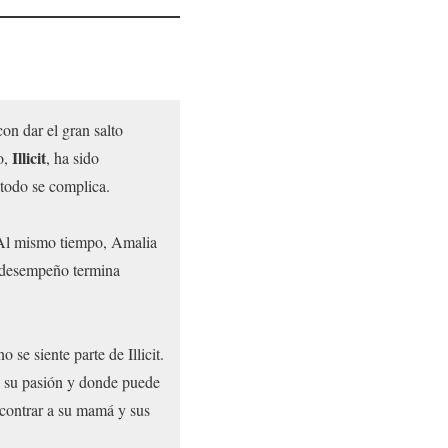
n dar el gran salto
Illicit
o,
, ha sido
 todo se complica.
. Al mismo tiempo, Amalia
e desempeño termina
se siente parte de Illicit.
a su pasión y donde puede
ncontrar a su mamá y sus