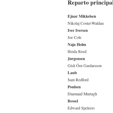
Reparto principa
Ejnar Mikkelsen
Nikolaj Coster-Waldau
Iver Iversen
Joe Cole
Naja Holm
Heida Reed
Jørgensen
Gísli Örn Gardarsson
Laub
Sam Redford
Poulsen
Diarmaid Murtagh
Bessel
Edward Speleers