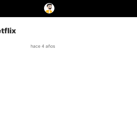
tflix
hace 4 años