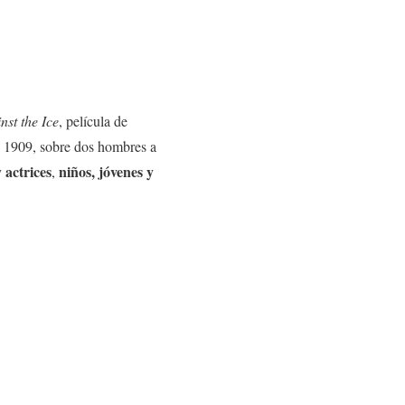
nst the Ice
, película de
de 1909, sobre dos hombres a
actrices
niños, jóvenes y
y
,