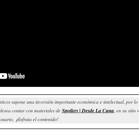
sticos supone una inversión importante económica e intelectual, por l
d desea contar con materiales de
Spoilers | Desde La Cuna
, en su siti
uario, ¡disfruta el contenido!