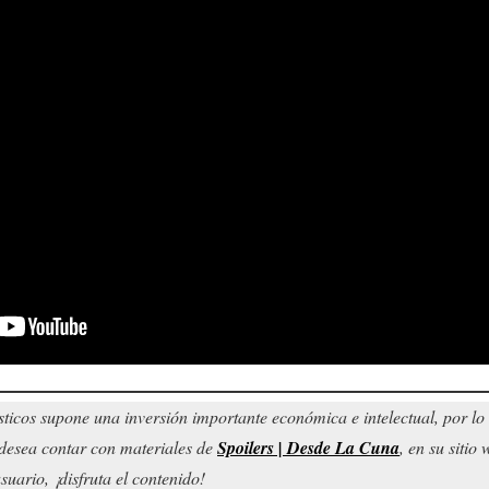
sticos supone una inversión importante económica e intelectual, por l
d desea contar con materiales de
Spoilers | Desde La Cuna
, en su sitio
uario, ¡disfruta el contenido!