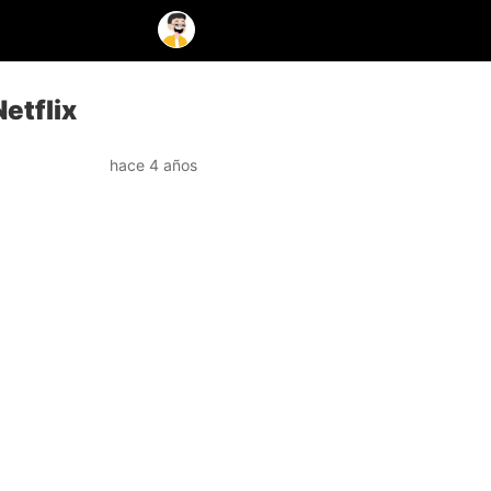
etflix
hace 4 años