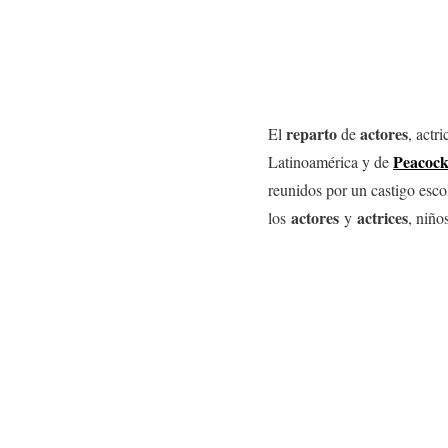
reparto
actores
El
de
, actr
Peacoc
Latinoamérica y de
reunidos por un castigo esco
actores
actrices
los
y
, niño