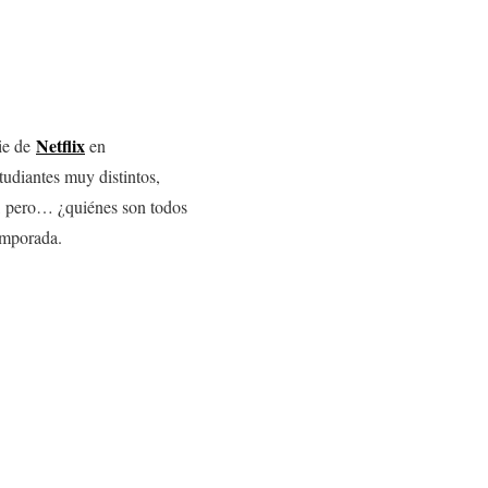
Netflix
rie de
en
tudiantes muy distintos,
r, pero… ¿quiénes son todos
emporada.