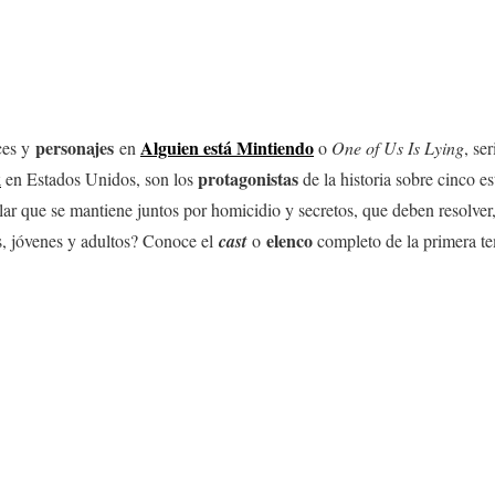
personajes
Alguien está Mintiendo
ices y
en
o
One of Us Is Lying
, se
k
protagonistas
en Estados Unidos, son los
de la historia sobre cinco es
lar que se mantiene juntos por homicidio y secretos, que deben resolve
elenco
s, jóvenes y adultos? Conoce el
cast
o
completo de la primera t