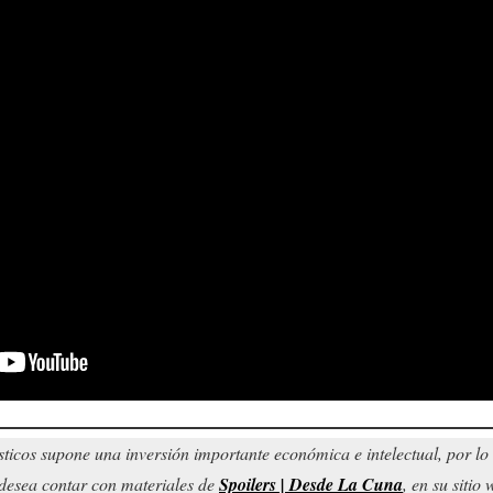
sticos supone una inversión importante económica e intelectual, por l
d desea contar con materiales de
Spoilers | Desde La Cuna
, en su sitio