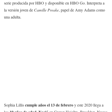
serie producida por HBO y disponible en HBO Go. Interpreta a
la versión joven de
Camille Preake
, papel de Amy Adams como
una adulta.
cumple años el 13 de febrero
Sophia Lillis
y este 2020 llega a
19 años de edad
Nació
los
.
en Crown Heights, Brooklyn, Nueva