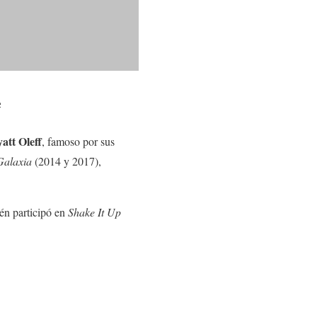
e
att Oleff
, famoso por sus
Galaxia
(2014 y 2017),
én participó en
Shake It Up