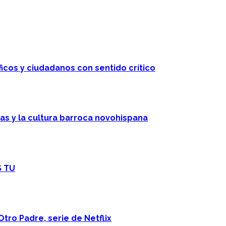
ficos y ciudadanos con sentido crítico
cas y la cultura barroca novohispana
S TU
Otro Padre, serie de Netflix