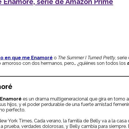
me Enamoré, serie de Amazon Prime
no en que me Enamoré
o
The Summer I Turned Pretty
, serie
ulo amoroso con dos hermanos, pero… ¿quiénes son todos los
moré
e Enamoré
es un drama multigeneracional que gira en torno a
sus hijos, y el poder perdurable de una fuerte amistad femeni
no perfecto.
ew York Times. Cada verano, la familia de Belly va a la casa
 a prueba, verdades dolorosas, y Belly cambia para siempre. 