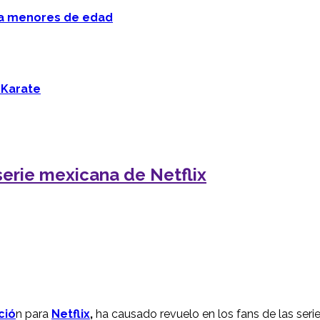
 a menores de edad
 Karate
 serie mexicana de Netflix
ció
n para
Netflix
,
ha causado revuelo en los fans de las serie