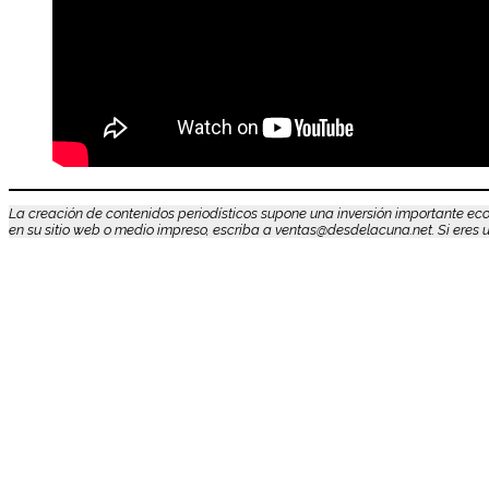
La creación de contenidos periodísticos supone una inversión importante eco
en su sitio web o medio impreso, escriba a ventas@desdelacuna.net. Si eres us