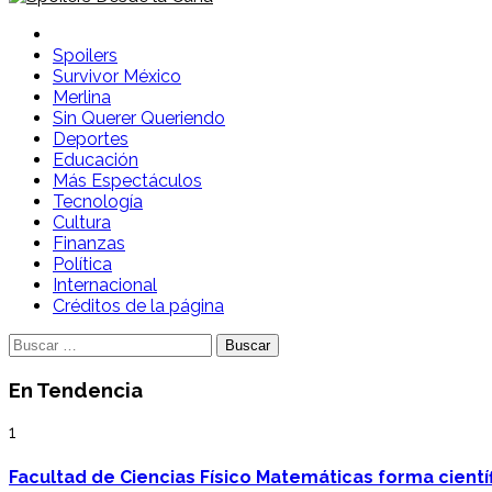
Spoilers Desde la Cuna
Sitio con información sobre series, película, reality shows y
Spoilers
Survivor México
Merlina
Sin Querer Queriendo
Deportes
Educación
Más Espectáculos
Tecnología
Cultura
Finanzas
Política
Internacional
Créditos de la página
Buscar:
En Tendencia
1
Facultad de Ciencias Físico Matemáticas forma cientí