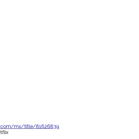
ix.com/mx/title/81626839
flix