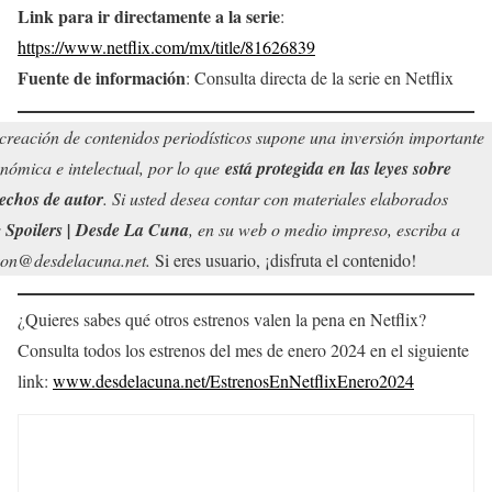
Link para ir directamente a la serie
:
https://www.netflix.com/mx/title/81626839
Fuente de información
: Consulta directa de la serie en Netflix
creación de contenidos periodísticos supone una inversión importante
nómica e intelectual, por lo que
está protegida en las leyes sobre
echos de autor
. Si usted desea contar con materiales elaborados
r
Spoilers | Desde La Cuna
, en su web o medio impreso, escriba a
on@desdelacuna.net.
Si eres usuario, ¡disfruta el contenido!
¿Quieres sabes qué otros estrenos valen la pena en Netflix?
Consulta todos los estrenos del mes de enero 2024 en el siguiente
link:
www.desdelacuna.net/EstrenosEnNetflixEnero2024