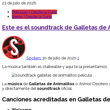
23 de julio de 2026
Películas | Desde la Cuna
Series | Desde la Cuna
Este es el soundtrack de Galletas de A
Spoilers
30 de julio de 2020
1
La música también es stalkeable y aquí te la presentamos
La
música
de
Galletas de Animalitos
o
Animal Crackers
,
y directamente del
soundtrack
oficial.
Canciones acreditadas en
Galletas de
Welcome