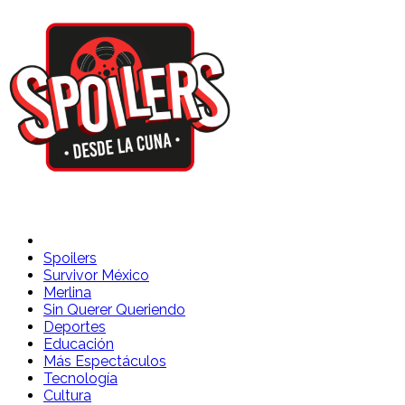
Spoilers Desde la Cuna
Sitio con información sobre series, película, reality shows y
Spoilers
Survivor México
Merlina
Sin Querer Queriendo
Deportes
Educación
Más Espectáculos
Tecnología
Cultura