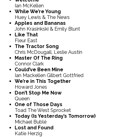
Ian McKellen
While We’re Young
Huey Lewis & The News
Apples and Bananas
John Krasinkski & Emily Blunt
Like That
Fleur East
The Tractor Song
Chris McDougall, Leslie Austin
Master Of The Ring
Connor Clark
Could’ve Been Mine
Ian Mackellen Gilbert Gottfried
We’re in This Together
Howard Jones
Don’t Stop Me Now
Queen
One of Those Days
Toad The West Sprocket
Today (Is Yesterday’s Tomorrow)
Michael Bublé
Lost and Found
Katie Herzig