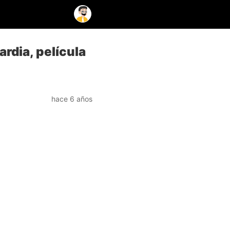
rdia, película
hace 6 años