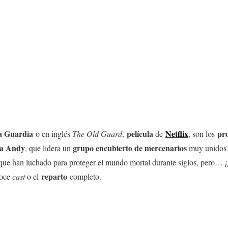
a Guardia
película
Netflix
pro
o en inglés
The Old Guard
,
de
, son los
da Andy
grupo encubierto de mercenarios
, que lidera un
muy unidos 
que han luchado para proteger el mundo mortal durante siglos, pero… 
reparto
oce
cast
o el
completo.