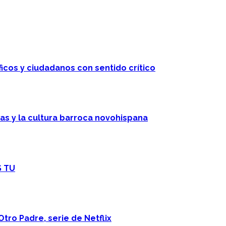
ficos y ciudadanos con sentido crítico
cas y la cultura barroca novohispana
S TU
Otro Padre, serie de Netflix