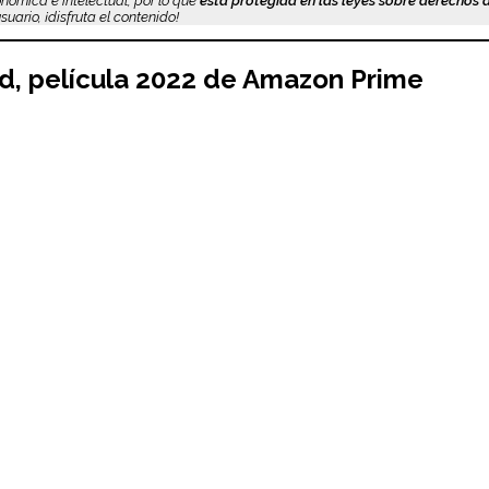
nómica e intelectual, por lo que
está protegida en las leyes sobre derechos 
uario, ¡disfruta el contenido!
nd
,
película 2022
de Amazon Prime