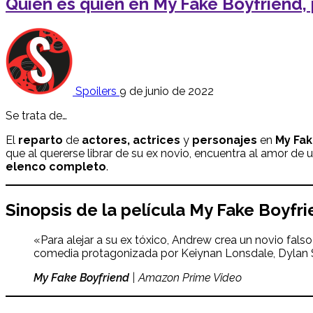
Quién es quién en My Fake Boyfriend,
Spoilers
9 de junio de 2022
Se trata de…
El
reparto
de
actores, actrices
y
personajes
en
My Fak
que al quererse librar de su ex novio, encuentra al amor de 
elenco completo
.
Sinopsis de la película My Fake Boyfr
«Para alejar a su ex tóxico, Andrew crea un novio fals
comedia protagonizada por Keiynan Lonsdale, Dylan 
My Fake Boyfriend
| Amazon Prime Video