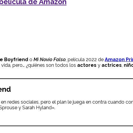
 película de Amazon
e Boyfriend
o
Mi Novio Falso
, película 2022 de
Amazon Pr
u vida, pero… ¿quiénes son todos los
actores
y
actrices
,
niñ
iend
o en redes sociales, pero el plan le juega en contra cuando c
Sprouse y Sarah Hyland».