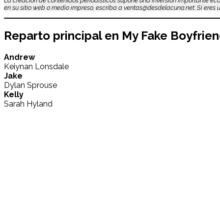
La creación de contenidos periodísticos supone una inversión importante eco
en su sitio web o medio impreso, escriba a ventas@desdelacuna.net. Si eres us
Reparto principal en
My Fake Boyfrie
Andrew
Keiynan Lonsdale
Jake
Dylan Sprouse
Kelly
Sarah Hyland