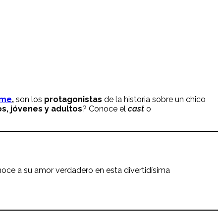
ime
,
son los
protagonistas
de la historia sobre un chico
os, jóvenes y adultos
? Conoce el
cast
o
onoce a su amor verdadero en esta divertidísima