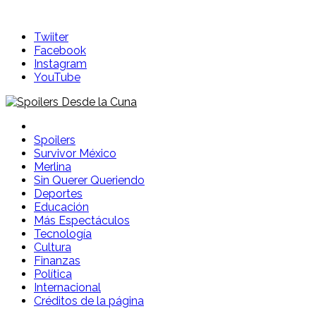
Skip
to
Twiiter
content
Facebook
Instagram
YouTube
Spoilers Desde la Cuna
Sitio con información sobre series, película, reality shows y
Spoilers
Survivor México
Merlina
Sin Querer Queriendo
Deportes
Educación
Más Espectáculos
Tecnología
Cultura
Finanzas
Política
Internacional
Créditos de la página