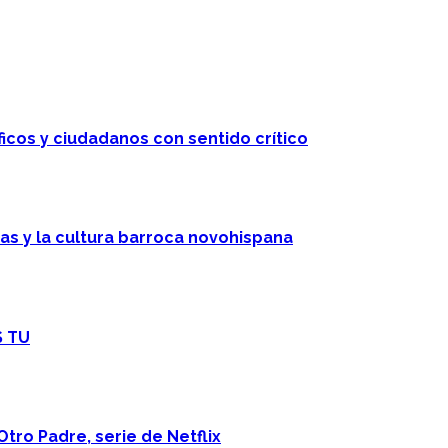
ficos y ciudadanos con sentido crítico
cas y la cultura barroca novohispana
S TU
Otro Padre, serie de Netflix