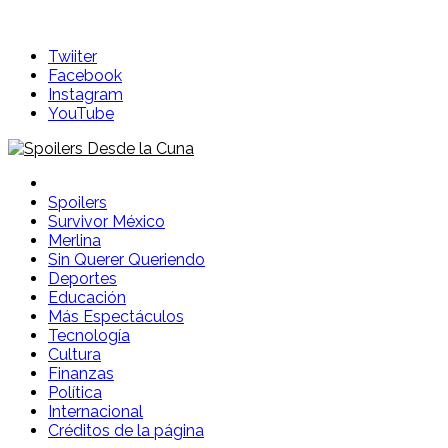
Twiiter
Facebook
Instagram
YouTube
Spoilers Desde la Cuna
Sitio con información sobre series, película, reality shows y
Spoilers
Survivor México
Merlina
Sin Querer Queriendo
Deportes
Educación
Más Espectáculos
Tecnología
Cultura
Finanzas
Política
Internacional
Créditos de la página