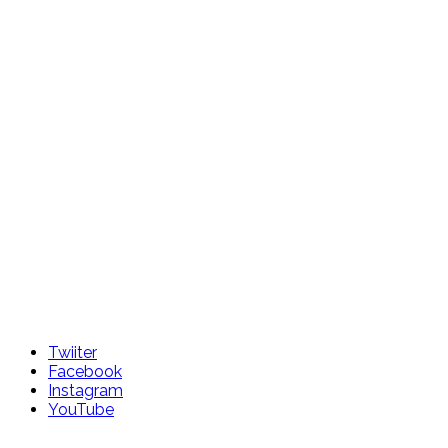
Skip
to
content
Twiiter
Facebook
Instagram
YouTube