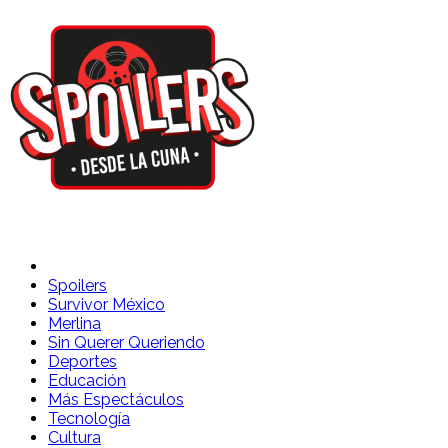
Spoilers Desde la Cuna
Sitio con información sobre series, película, reality shows y
Spoilers
Survivor México
Merlina
Sin Querer Queriendo
Deportes
Educación
Más Espectáculos
Tecnología
Cultura