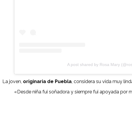
A post shared by Rosa Mary (@ro
La joven,
originaria de Puebla
, considera su vida muy lind
«Desde niña fui soñadora y siempre fui apoyada por mi