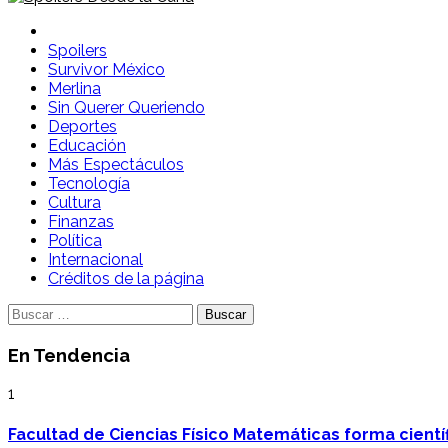
Spoilers Desde la Cuna
Sitio con información sobre series, película, reality shows y
Spoilers
Survivor México
Merlina
Sin Querer Queriendo
Deportes
Educación
Más Espectáculos
Tecnología
Cultura
Finanzas
Política
Internacional
Créditos de la página
Buscar:
En Tendencia
1
Facultad de Ciencias Físico Matemáticas forma cientí