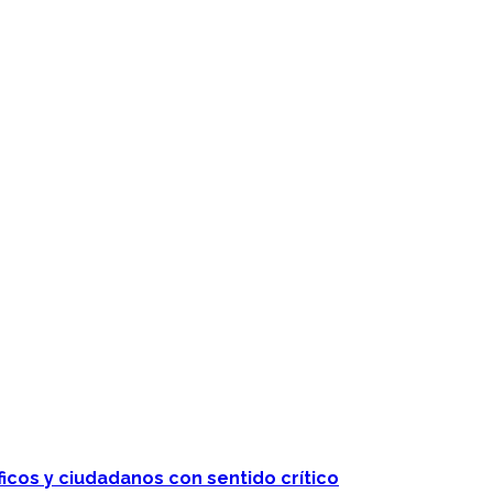
 telenovelas
ficos y ciudadanos con sentido crítico