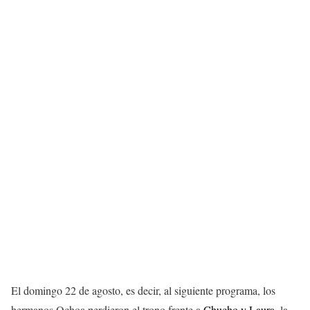
El domingo 22 de agosto, es decir, al siguiente programa, los
hermanos Ochoa perdieron el trono frente a
Chucho y Laura
, la