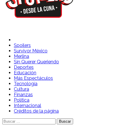
Spoilers Desde la Cuna
Sitio con información sobre series, película, reality shows y
telenovelas
Spoilers
Survivor México
Merlina
Sin Querer Queriendo
Deportes
Educación
Más Espectáculos
Tecnología
Cultura
Finanzas
Política
Internacional
Créditos de la página
Buscar: